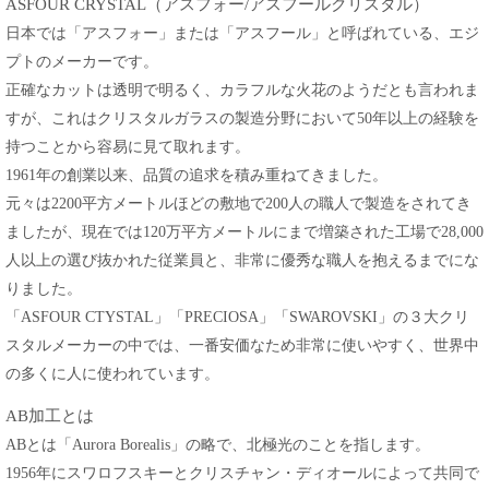
ASFOUR CRYSTAL（アスフォー/アスフールクリスタル）
日本では「アスフォー」または「アスフール」と呼ばれている、エジ
プトのメーカーです。
正確なカットは透明で明るく、カラフルな火花のようだとも言われま
すが、これはクリスタルガラスの製造分野において50年以上の経験を
持つことから容易に見て取れます。
1961年の創業以来、品質の追求を積み重ねてきました。
元々は2200平方メートルほどの敷地で200人の職人で製造をされてき
ましたが、現在では120万平方メートルにまで増築された工場で28,000
人以上の選び抜かれた従業員と、非常に優秀な職人を抱えるまでにな
りました。
「ASFOUR CTYSTAL」「PRECIOSA」「SWAROVSKI」の３大クリ
スタルメーカーの中では、一番安価なため非常に使いやすく、世界中
の多くに人に使われています。
AB加工とは
ABとは「Aurora Borealis」の略で、北極光のことを指します。
1956年にスワロフスキーとクリスチャン・ディオールによって共同で