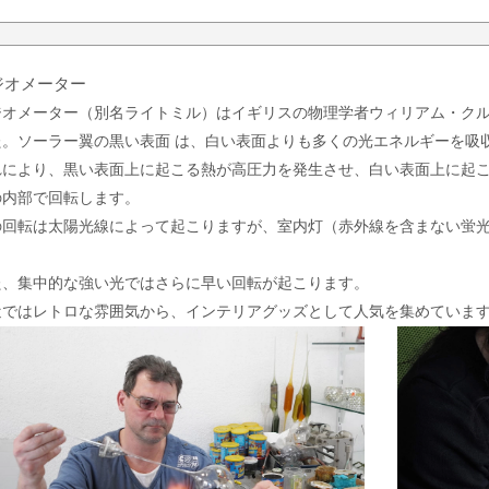
ジオメーター
ジオメーター（別名ライトミル）はイギリスの物理学者ウィリアム・クルック
た。ソーラー翼の黒い表面 は、白い表面よりも多くの光エネルギーを吸
れにより、黒い表面上に起こる熱が高圧力を発生させ、白い表面上に起こ
の内部で回転します。
の回転は太陽光線によって起こりますが、室内灯（赤外線を含まない蛍
。
た、集中的な強い光ではさらに早い回転が起こります。
近ではレトロな雰囲気から、インテリアグッズとして人気を集めていま