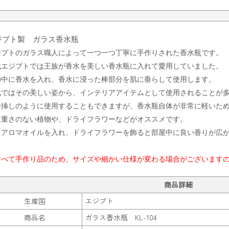
ジプト製 ガラス香水瓶
ジプトのガラス職人によって一つ一つ丁寧に手作りされた香水瓶です。
代エジプトでは王族が香水を美しい香水瓶に入れて愛用していました。
の中に香水を入れ、香水に浸った棒部分を肌に垂らして使用します。
代ではその美しい姿から、インテリアアイテムとして使用されることが
輪挿しのように使用することもできますが、香水瓶自体が非常に軽いた
は重さのない植物や、ドライフラワーなどがオススメです。
にアロマオイルを入れ、ドライフラワーを飾ると部屋中に良い香りが広
すべて手作り品のため、サイズや細かい仕様が変わる場合がございます
商品詳細
生産国
エジプト
商品名
ガラス香水瓶 KL-104